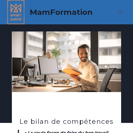
Skip
MamFormation
to
content
Le bilan de compétences
« La seule façon de faire du bon travail